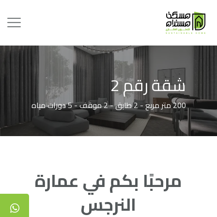
شقة رقم 2
200 متر مربع - 2 طابق - 2 موقف - 5 دورات مياه
مرحبًا بكم في عمارة
النرجس