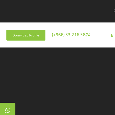
(+966) 53 216 5874
En
Donwload Profile