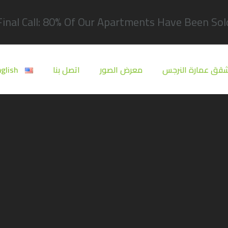
Final Call: 80% Of Our Apartments Have Been Sold
قق عمارة النرجس
معرض الصور
اتصل بنا
glish